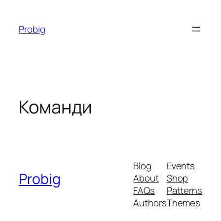
Перейти
до
Probig
вмісту
Команди
Blog
Events
Probig
About
Shop
FAQs
Patterns
Authors
Themes