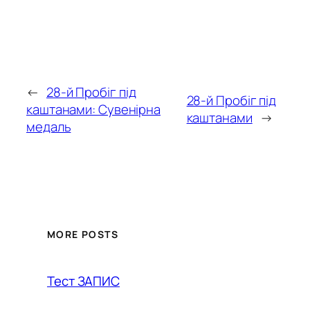
←
28-й Пробіг під
28-й Пробіг під
каштанами: Сувенірна
каштанами
→
медаль
MORE POSTS
Тест ЗАПИС