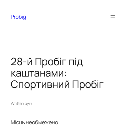
Перейти
до
Probig
вмісту
28-й Пробіг під
каштанами:
Спортивний Пробіг
Written by
in
Місць необмежено