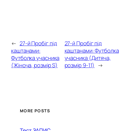
←
27-й Пробіг під
27-й Пробіг під
каштанами:
каштанами: Футболка
Футболка учасника
учасника (Дитяча,
(Жіноча, розмір S)
розмір 9-11)
→
MORE POSTS
Тест ЗАПИС