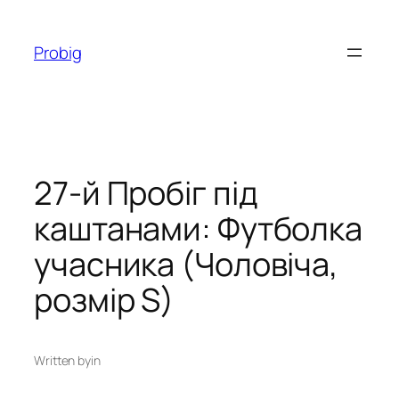
Перейти
до
Probig
вмісту
27-й Пробіг під
каштанами: Футболка
учасника (Чоловіча,
розмір S)
Written by
in