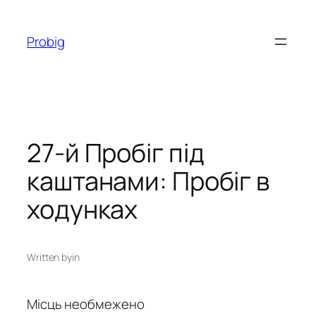
Перейти
до
Probig
вмісту
27-й Пробіг під
каштанами: Пробіг в
ходунках
Written by
in
Місць необмежено