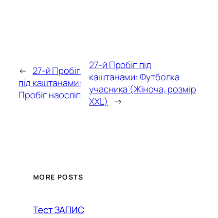
27-й Пробіг під
←
27-й Пробіг
каштанами: Футболка
під каштанами:
учасника (Жіноча, розмір
Пробіг наосліп
XXL)
→
MORE POSTS
Тест ЗАПИС