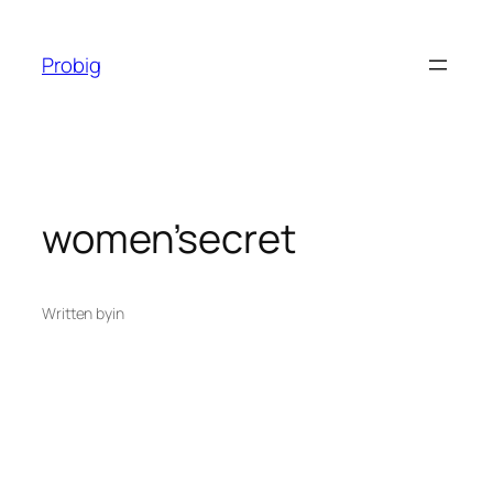
Перейти
до
Probig
вмісту
women’secret
Written by
in