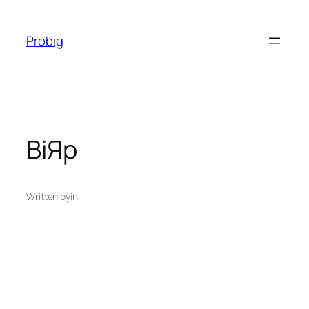
Перейти
до
Probig
вмісту
ВіЯр
Written by
in