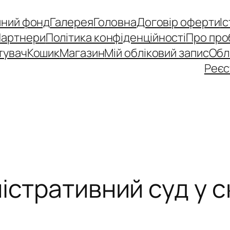
йний фонд
Галерея
Головна
Договір оферти
І
Партнери
Політика конфіденційності
Про про
тувач
Кошик
Магазин
Мій обліковий запис
Обл
Реєс
істративний суд у 