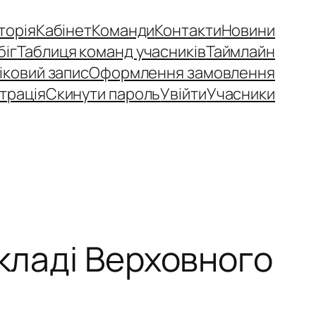
сторія
Кабінет
Команди
Контакти
Новини
біг
Таблиця команд учасників
Таймлайн
іковий запис
Оформлення замовлення
трація
Скинути пароль
Увійти
Учасники
складі Верховного