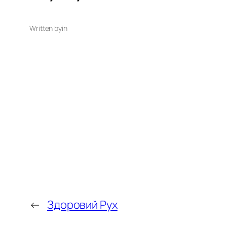
Written by
in
←
Здоровий Рух