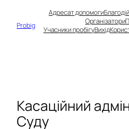
Перейти
Адресат допомоги
Благоді
до
Організатори
вмісту
Probig
Учасники пробігу
Вихід
Корис
Касаційний адмін
Суду