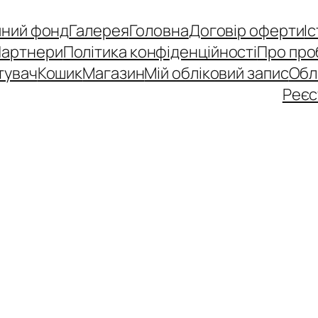
йний фонд
Галерея
Головна
Договір оферти
І
Партнери
Політика конфіденційності
Про про
тувач
Кошик
Магазин
Мій обліковий запис
Обл
Реєс