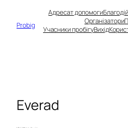
Перейти
Адресат допомоги
Благоді
до
Організатори
вмісту
Probig
Учасники пробігу
Вихід
Корис
Everad