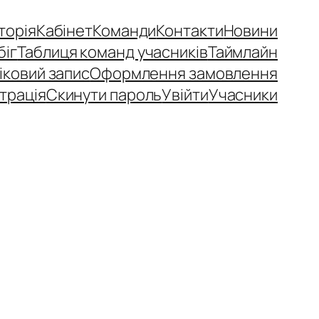
сторія
Кабінет
Команди
Контакти
Новини
біг
Таблиця команд учасників
Таймлайн
іковий запис
Оформлення замовлення
трація
Скинути пароль
Увійти
Учасники