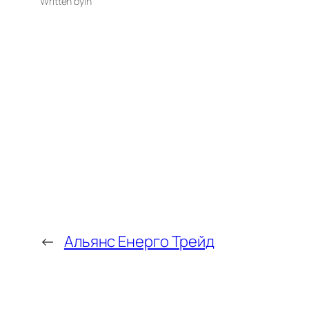
Written by
in
←
Альянс Енерго Трейд