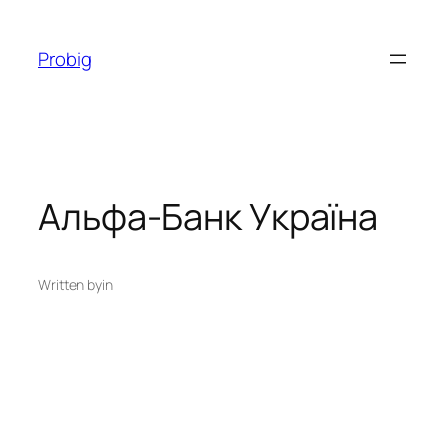
Перейти
до
Probig
вмісту
Альфа-Банк Україна
Written by
in