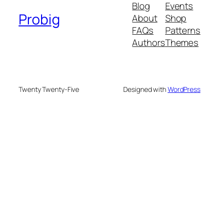
Blog
Events
Probig
About
Shop
FAQs
Patterns
Authors
Themes
Twenty Twenty-Five
Designed with
WordPress