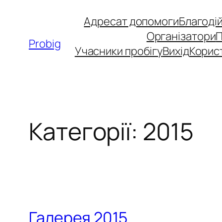
Перейти
Адресат допомоги
Благоді
до
Організатори
вмісту
Probig
Учасники пробігу
Вихід
Корис
Категорії:
2015
Галерея 2015