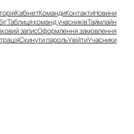
сторія
Кабінет
Команди
Контакти
Новини
біг
Таблиця команд учасників
Таймлайн
іковий запис
Оформлення замовлення
трація
Скинути пароль
Увійти
Учасники