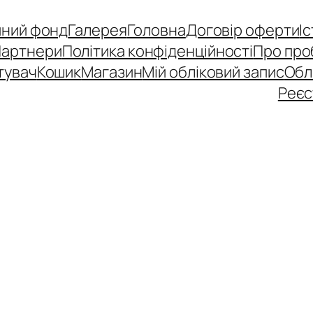
йний фонд
Галерея
Головна
Договір оферти
І
Партнери
Політика конфіденційності
Про про
тувач
Кошик
Магазин
Мій обліковий запис
Обл
Реєс