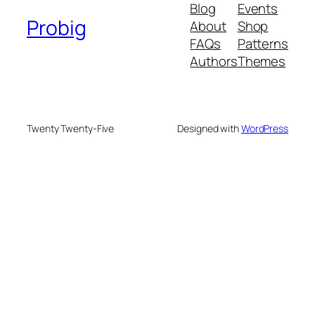
Blog
Events
Probig
About
Shop
FAQs
Patterns
Authors
Themes
Twenty Twenty-Five
Designed with
WordPress