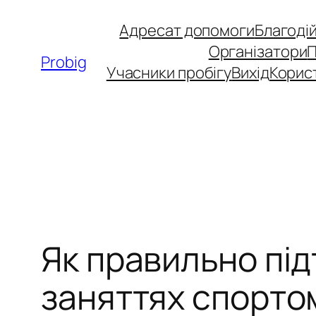
Перейти
Адресат допомоги
Благоді
до
Організатори
вмісту
Probig
Учасники пробігу
Вихід
Корис
Як правильно пі
заняттях спорто