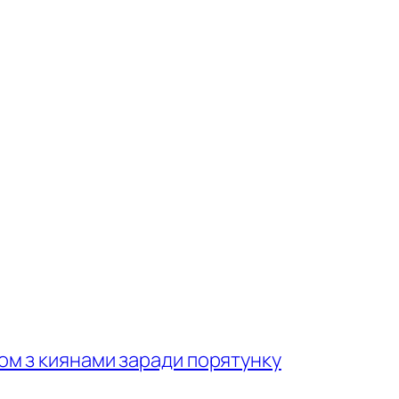
зом з киянами заради порятунку