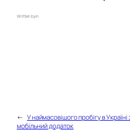
Written by
in
←
У наймасовішого пробігу в Україні 
мобільний додаток