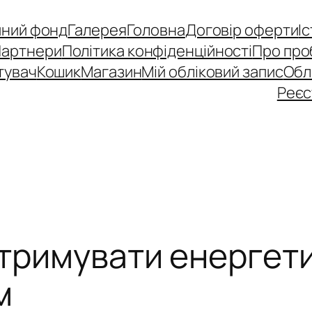
йний фонд
Галерея
Головна
Договір оферти
І
Партнери
Політика конфіденційності
Про про
тувач
Кошик
Магазин
Мій обліковий запис
Обл
Реєс
дтримувати енергет
м