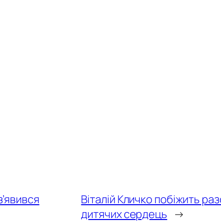
з’явився
Віталій Кличко побіжить ра
дитячих сердець
→