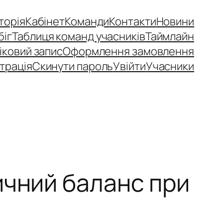
сторія
Кабінет
Команди
Контакти
Новини
біг
Таблиця команд учасників
Таймлайн
іковий запис
Оформлення замовлення
трація
Скинути пароль
Увійти
Учасники
ичний баланс при