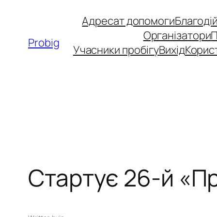
Перейти
Адресат допомоги
Благоді
до
Організатори
вмісту
Probig
Учасники пробігу
Вихід
Корис
Стартує 26-й «Пр