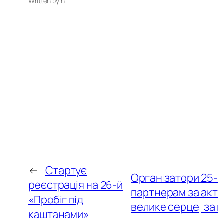
Written by
in
←
Стартує
Організатори 25-
реєстрація на 26-й
партнерам за акти
«Пробіг під
велике серце, за
каштанами»