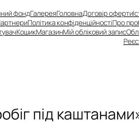
йний фонд
Галерея
Головна
Договір оферти
І
Партнери
Політика конфіденційності
Про про
тувач
Кошик
Магазин
Мій обліковий запис
Обл
Реєс
обіг під каштанами