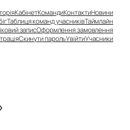
сторія
Кабінет
Команди
Контакти
Новини
біг
Таблиця команд учасників
Таймлайн
іковий запис
Оформлення замовлення
трація
Скинути пароль
Увійти
Учасники
»