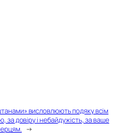
аштанами» висловлюють подяку всім
, за довіру і небайдужість, за ваше
cерцям.
→