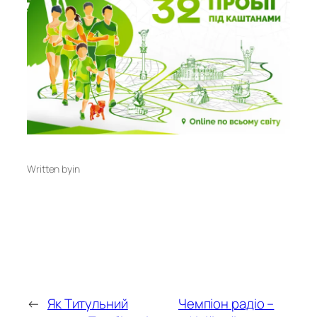
Written by
in
←
Як Титульний
Чемпіон радіо –