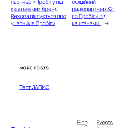
партнер «Пробігу під
офіційний
каштанами» бренд
радіопартнер 32-
Rexona піклується про
го Пробігу під
учасників Пробігу
каштанами!
→
MORE POSTS
Тест ЗАПИС
Blog
Events