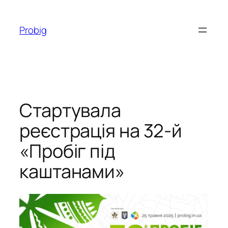
Перейти
до
Probig
вмісту
Стартувала
реєстрація на 32-й
«Пробіг під
каштанами»