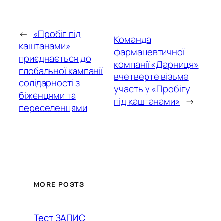
←
«Пробіг під
Команда
каштанами»
фармацевтичної
приєднається до
компанії «Дарниця»
глобальної кампанії
вчетверте візьме
солідарності з
участь у «Пробігу
біженцями та
під каштанами»
→
переселенцями
MORE POSTS
Тест ЗАПИС