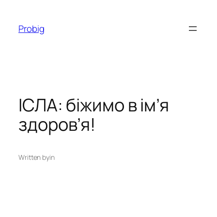
Перейти
до
Probig
вмісту
ІСЛА: біжимо в ім’я
здоров’я!
Written by
in