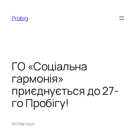
Перейти
до
Probig
вмісту
ГО «Соціальна
гармонія»
приєднується до 27-
го Пробігу!
Written by
in