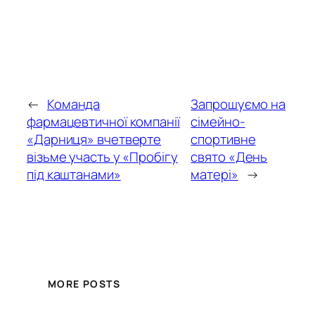
←
Команда
Запрошуємо на
фармацевтичної компанії
сімейно-
«Дарниця» вчетверте
спортивне
візьме участь у «Пробігу
свято «День
під каштанами»
матері»
→
MORE POSTS