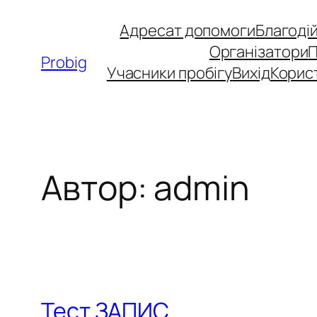
Перейти
Адресат допомоги
Благоді
до
Організатори
вмісту
Probig
Учасники пробігу
Вихід
Корис
Автор:
admin
Тест ЗАПИС