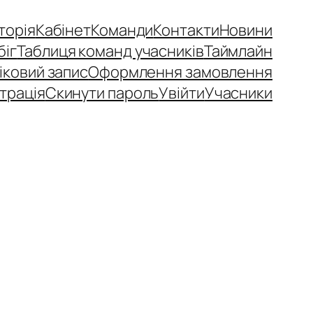
сторія
Кабінет
Команди
Контакти
Новини
біг
Таблиця команд учасників
Таймлайн
іковий запис
Оформлення замовлення
трація
Скинути пароль
Увійти
Учасники