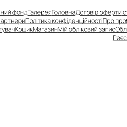
йний фонд
Галерея
Головна
Договір оферти
І
Партнери
Політика конфіденційності
Про про
тувач
Кошик
Магазин
Мій обліковий запис
Обл
Реєс