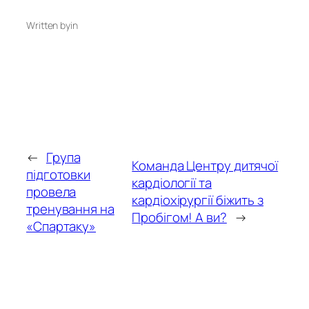
Written by
in
←
Група
Команда Центру дитячої
підготовки
кардіології та
провела
кардіохірургії біжить з
тренування на
Пробігом! А ви?
→
«Спартаку»